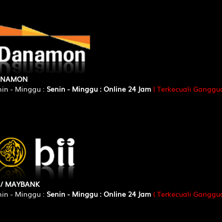
ANAMON
nin - Minggu :
Senin - Minggu : Online 24 Jam
( Terkecuali Ganggu
I / MAYBANK
nin - Minggu :
Senin - Minggu : Online 24 Jam
( Terkecuali Ganggu