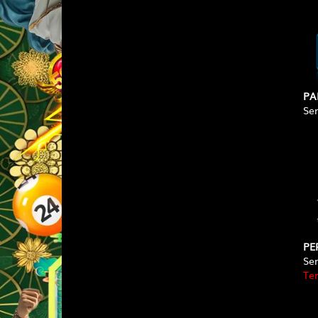
PA
Se
PE
Se
Te