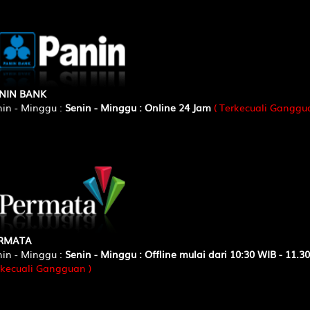
NIN BANK
nin - Minggu :
Senin - Minggu : Online 24 Jam
( Terkecuali Ganggu
RMATA
nin - Minggu :
Senin - Minggu : Offline mulai dari 10:30 WIB - 11.3
rkecuali Gangguan )