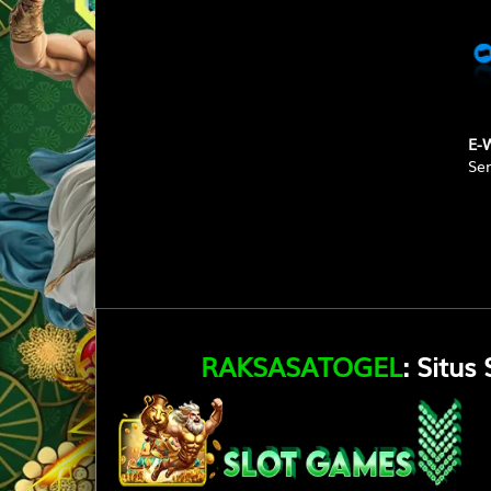
E-
Se
RAKSASATOGEL
: Situs